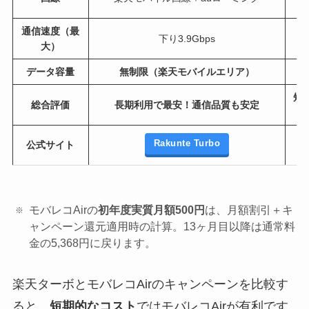
通信速度（最
下り3.9Gbps
大）
データ容量
無制限（楽天モバイルエリア）
短
総合評価
長期利用で最安！通信品質も安定
Rakunte Turbo
公式サイト
モバレコAirの
初年度実質月額500円
は、月額割引＋キ
ャンペーン還元適用時の計算。13ヶ月目以降は通常料
金の5,368円に戻ります。
楽天ターボとモバレコAirのキャンペーンを比較す
ると、
短期的なコスト
ではモバレコAirが有利です