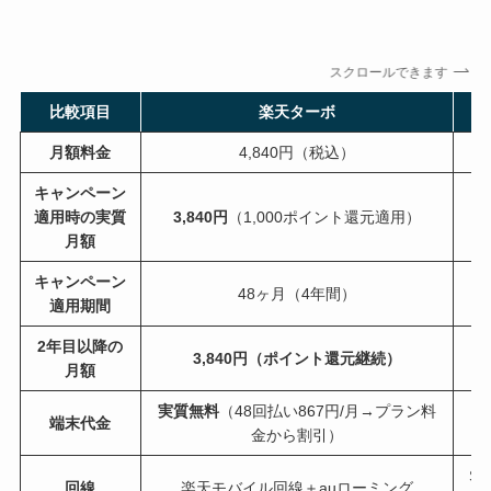
スクロールできます
比較項目
楽天ターボ
月額料金
4,840円（税込）
キャンペーン
適用時の実質
3,840円
（1,000ポイント還元適用）
月額
キャンペーン
48ヶ月（4年間）
適用期間
2年目以降の
3,840円（ポイント還元継続）
月額
実質無料
（48回払い867円/月→プラン料
端末代金
金から割引）
S
回線
楽天モバイル回線＋auローミング