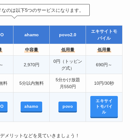
メなのは以下5つのサービスになります。
エキサイトモ
MO
ahamo
povo2.0
バイル
量
中容量
低用量
低用量
0円（トッピン
円～
2,970円
690円～
グ式）
5分かけ放題
無料
5分以内無料
10円/30秒
月550円
エキサイ
MO
ahamo
povo
トモバイ
ル
デメリットなどを見ていきましょう！