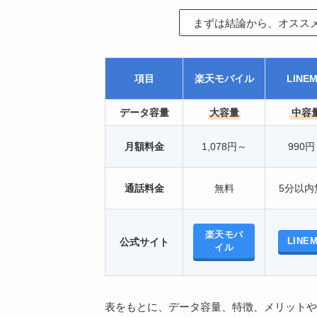
まずは結論から、オスス
項目
楽天モバイル
LINE
データ容量
大容量
中容
月額料金
1,078円～
990
通話料金
無料
5分以内
楽天モバ
LINE
公式サイト
イル
表をもとに、データ容量、特徴、メリットや