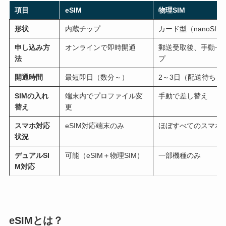
項目
eSIM
物理SIM
形状
内蔵チップ
カード型（nanoSIM
申し込み方
オンラインで即時開通
郵送受取後、手動セ
法
プ
開通時間
最短即日（数分～）
2～3日（配送待ち）
SIMの入れ
端末内でプロファイル変
手動で差し替え
替え
更
スマホ対応
eSIM対応端末のみ
ほぼすべてのスマホ
状況
デュアルSI
可能（eSIM＋物理SIM）
一部機種のみ
M対応
eSIMとは？