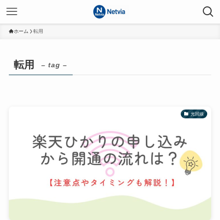
ホーム
転用
転用
– tag –
光回線